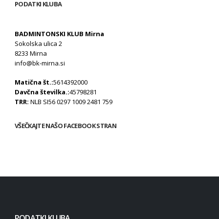
PODATKI KLUBA
BADMINTONSKI KLUB Mirna
Sokolska ulica 2
8233 Mirna
info@bk-mirna.si
Matična št.:
5614392000
Davčna številka.:
45798281
TRR:
NLB SI56 0297 1009 2481 759
VŠEČKAJTE NAŠO FACEBOOK STRAN
PODATKI KLUBA