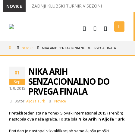
ZADNJI KLUBSKI TURNIR V SEZONI
NOVICE
MIRNČANI ODNESLI IZ KOROŠKE DVA NASLOVA D
IZ OPATIJE Z DVEMA MEDALJAMA
USPEHI NAŠIH BADMINTONISTOV
NOVICE
NIKA ARIH SENZACIONALNO DO PRVEGA FINALA
VABILO NA REDNI ZBOR ČLANOV 2026
LIGAŠI V POLFINALU, NAJMLAJŠI USPEŠNI V MEDV
NIKA ARIH
01
TRADICIONALNI KLUBSKI BOWLING
SENZACIONALNO DO
Sep
1. 9. 2015
PRVEGA FINALA
Avtor:
Aljoša Turk
Novice
Pretekli teden sta na Yonex Slovak International 2015 (Trenčin)
nastopila dva naša igralca. To sta bila
Nika Arih
in
Aljoša Turk
.
Prvi dan je nastopal v kvalifikacijah samo Aljoša (moški