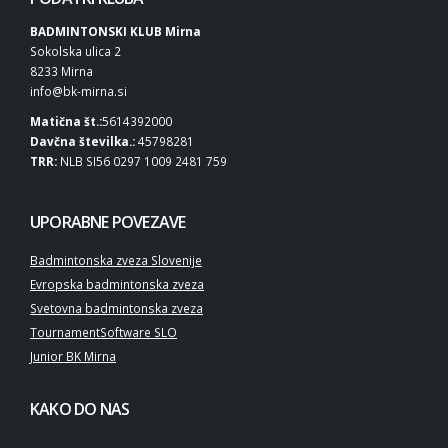
BADMINTONSKI KLUB Mirna
Sokolska ulica 2
8233 Mirna
info@bk-mirna.si
Matična št.:
5614392000
Davčna številka.:
45798281
TRR:
NLB SI56 0297 1009 2481 759
UPORABNE POVEZAVE
Badmintonska zveza Slovenije
Evropska badmintonska zveza
Svetovna badmintonska zveza
TournamentSoftware SLO
Junior BK Mirna
KAKO DO NAS