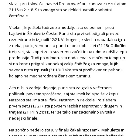
slavili proti slovaški navezi Drotarova/Sariscanova z rezultatom
21:16 in 21:18. S to zmago sta se dekleti uvrstili v sobotni
četrtfinale.
V tekmi, ki je štela tudi že za medaljo, sta se pomerili proti
Lajdovi in Šikalovi iz Češke. Punci sta prvi set odigrali preveč
rezervirano in izgubili 12:21. V drugem je sledila napadalna igra
z nekaj padci, vendar sta punci uspeli dobiti set (21:18). Odločilni
tretji set, sta zopet zelo suvereno začeli in na odmor odšli z lepo
prednostjo. Tudi po odmoru sta nadaljevali v močnem tempu in
si na koncu priigrali kar nekaj zaključnih žog za zmago, ki jih
seveda nista izpustili (21:18). Tako sta si prvič v karieri priborili
kolajno na mednarodnem članskem turnirju.
A to ni bilo zadnje dejanje, punci sta zaigrali v večernem
polfinalu povsem sproščeno, saj sta imeli kolajno že v žepu.
Nasproti sta jima stali finki, Nystrom in Pekkola. Po slabem
prvem setu (13:21), sta povsem razbili nasprotnici v drugem in
tretjem (21:14 in 21:11), ter se tako senzacionalno uvrstili v
nedeljski finale.
Na sončno nedeljo sta ju v finalu čakali nizozemki Mahulette in
Seinen. Nika in Petra nista imeli večjih možnosti proti hollandski