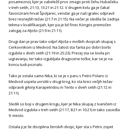
posamezno), kjer je zabeležil prvo zmago proti čehu Hubačeku
v treh setih, 21:13, 13:21 in 21:12. V drugem kolu ga je čakal
favorizirani hrvat Špoljarec, vendar ga je naš igralec odpravil
brez resnejših težav (21:7 in 21:15). Na večer je sledila še zadnja
tekma v kvalifikacijah, kjer pa je bil finec Köngös premočen
zalogaj za Aljošo (21:9 in 21:11).
Drugi dan je prav tako odprl Aljoša v moških dvojicah skupaj s
Cerkovnikom iz Medvod. Na žalost sta fanta po dobri borbi
izgubila v dveh setih (21:19 in 25:23). Precej sta se lovila pri
uigravanju, ter tako izgubljala dragocene točke, kar se je na
koncu tudi poznalo.
Tako je ostala samo Nika, ki se je v paru s Petro Polanc iz
Medvod uspela uvrstiti v drugi krog, ko sta brez večjih težav
odpravili grkinji Karapetridou in Tento v dveh setih (21:12 in
21:11).
Sledili so boji v drugem krogu, kjer je Nika skupaj z Ivaničem iz
Medvod izgubila v treh setih (21:17, 8:21 in 10:21) in tako zasedla
9. mesto.
Ostala ji je še disciplina ženskih dvojic, kjer sta s Petro zopet