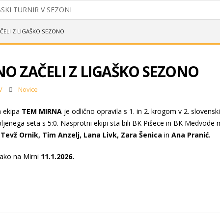
SKI TURNIR V SEZONI
DNESLI IZ KOROŠKE DVA NASLOVA DRŽAVNEGA PRVAKA U11
ČELI Z LIGAŠKO SEZONO
 Z DVEMA MEDALJAMA
NO ZAČELI Z LIGAŠKO SEZONO
IH BADMINTONISTOV
REDNI ZBOR ČLANOV 2026
V
Novice
LFINALU, NAJMLAJŠI USPEŠNI V MEDVODAH
a ekipa
TEM MIRNA
je odlično opravila s 1. in 2. krogom v 2. slovensk
ljenega seta s 5:0. Nasprotni ekipi sta bili BK Pišece in BK Medvode 
LNI KLUBSKI BOWLING
Tevž Ornik, Tim Anzelj, Lana Livk, Zara Šenica
in
Ana Pranić.
tako na Mirni
11.1.2026.