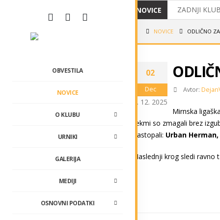
ZADNJI KLUB
NOVICE
MIRNČANI O
NOVICE
ODLIČNO ZA
IZ OPATIJE
ODLIČ
USPEHI NAŠ
OBVESTILA
02
VABILO NA 
Dec
Avtor:
Dejan
NOVICE
2. 12. 2025
LIGAŠI V PO
Mirnska ligašk
O KLUBU
tekmi so zmagali brez izgub
TRADICIONA
nastopali:
Urban Herman, 
URNIKI
Naslednji krog sledi ravno 
GALERIJA
MEDIJI
OSNOVNI PODATKI