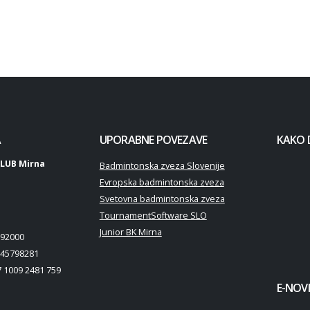
A
UPORABNE POVEZAVE
KAKO 
LUB Mirna
Badmintonska zveza Slovenije
Evropska badmintonska zveza
Svetovna badmintonska zveza
TournamentSoftware SLO
Junior BK Mirna
92000
45798281
 1009 2481 759
E-NOVI