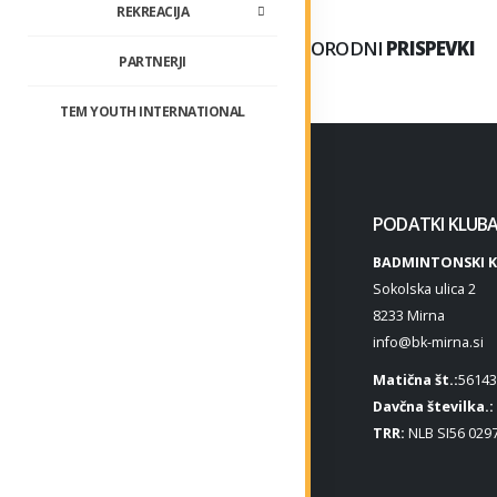
REKREACIJA
SORODNI
PRISPEVKI
PARTNERJI
TEM YOUTH INTERNATIONAL
PODATKI KLUB
BADMINTONSKI K
Sokolska ulica 2
8233 Mirna
info@bk-mirna.si
Matična št.:
56143
Davčna številka.:
TRR:
NLB SI56 0297