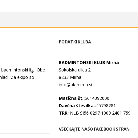
PODATKI KLUBA
BADMINTONSKI KLUB Mirna
i badmintonski ligi. Obe
Sokolska ulica 2
mladi. Za ekipo so
8233 Mirna
info@bk-mirna.si
Matična št.:
5614392000
Davčna številka.:
45798281
TRR:
NLB SI56 0297 1009 2481 759
VŠEČKAJTE NAŠO FACEBOOK STRAN