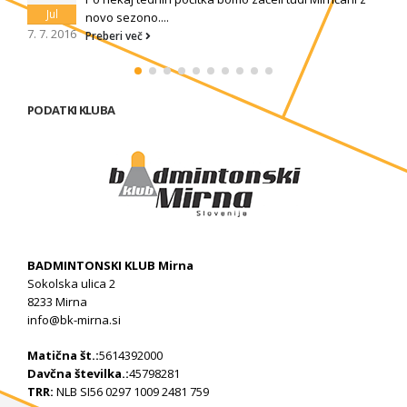
Sep
Preberi več
23. 9. 2013
PODATKI KLUBA
BADMINTONSKI KLUB Mirna
Sokolska ulica 2
8233 Mirna
info@bk-mirna.si
Matična št.:
5614392000
Davčna številka.:
45798281
TRR:
NLB SI56 0297 1009 2481 759