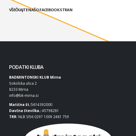
VŠEČKAJTE NAŠO FACEBOOK STRAN
PODATKI KLUBA
BADMINTONSKI KLUB Mirna
Sokolska ulica 2
8233 Mirna
info@bk-mirna.si
Matična št.:
5614392000
Davčna številka.:
45798281
TRR:
NLB SI56 0297 1009 2481 759