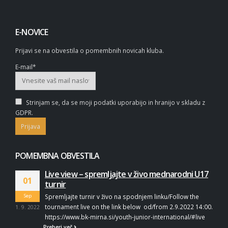
E-NOVICE
Prijavi se na obvestila o pomembnih novicah kluba.
E-mail*
Strinjam se, da se moji podatki uporabijo in hranijo v skladu z
GDPR.
POMEMBNA OBVESTILA
Live view – spremljajte v živo mednarodni U17
01
turnir
Sep
Spremljajte turnir v živo na spodnjem linku/Follow the
tournament live on the link below od/from 2.9.2022 14:00.
1. 9. 2022
https://www.bk-mirna.si/youth-junior-international/#live
Preberi več