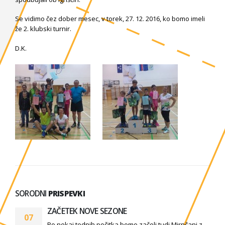
Se vidimo čez dober mesec, v torek, 27. 12. 2016, ko bomo imeli
že 2. klubski turnir.
D.K.
SORODNI
PRISPEVKI
1. turnir do 15 let v Brežicah
23
V soboto 21.9 je v Brežicah potekal prvi turnir do 15...