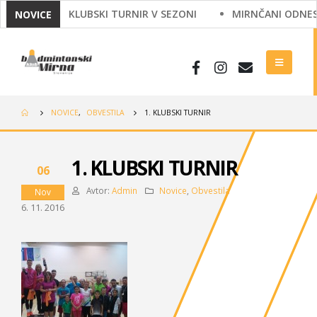
ZADNJI KLUBSKI TURNIR V SEZONI
MIRNČANI ODNESLI 
NOVICE
NOVICE
,
OBVESTILA
1. KLUBSKI TURNIR
1. KLUBSKI TURNIR
06
Avtor:
Admin
Novice
,
Obvestila
Nov
6. 11. 2016