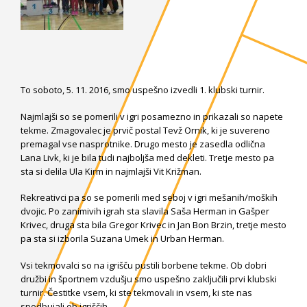
To soboto, 5. 11. 2016, smo uspešno izvedli 1. klubski turnir.
Najmlajši so se pomerili v igri posamezno in prikazali so napete
tekme. Zmagovalec je prvič postal Tevž Ornik, ki je suvereno
premagal vse nasprotnike. Drugo mesto je zasedla odlična
Lana Livk, ki je bila tudi najboljša med dekleti. Tretje mesto pa
sta si delila Ula Kirm in najmlajši Vit Križman.
Rekreativci pa so se pomerili med seboj v igri mešanih/moških
dvojic. Po zanimivih igrah sta slavila Saša Herman in Gašper
Krivec, druga sta bila Gregor Krivec in Jan Bon Brzin, tretje mesto
pa sta si izborila Suzana Umek in Urban Herman.
Vsi tekmovalci so na igrišču pustili borbene tekme. Ob dobri
družbi in športnem vzdušju smo uspešno zaključili prvi klubski
turnir. Čestitke vsem, ki ste tekmovali in vsem, ki ste nas
spodbujali ob igriščih.