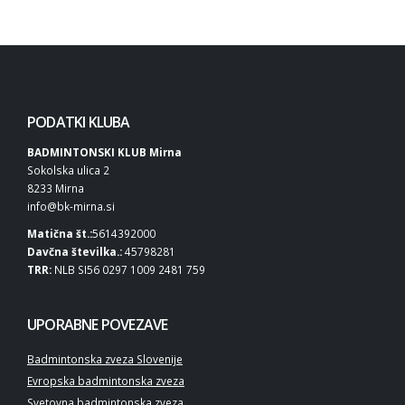
PODATKI KLUBA
BADMINTONSKI KLUB Mirna
Sokolska ulica 2
8233 Mirna
info@bk-mirna.si
Matična št.:
5614392000
Davčna številka.:
45798281
TRR:
NLB SI56 0297 1009 2481 759
UPORABNE POVEZAVE
Badmintonska zveza Slovenije
Evropska badmintonska zveza
Svetovna badmintonska zveza