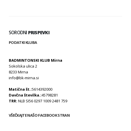
SORODNI
PRISPEVKI
PODATKI KLUBA
BADMINTONSKI KLUB Mirna
Sokolska ulica 2
8233 Mirna
info@bk-mirna.si
Matična št.:
5614392000
Davčna številka.:
45798281
TRR:
NLB SI56 0297 1009 2481 759
VŠEČKAJTE NAŠO FACEBOOK STRAN