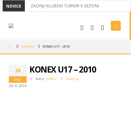
ZADNJI KLUBSKI TURNIR V SEZONI
NOVICE
MIRNČANI ODNESLI IZ KOROŠKE DVA NASLOVA D
IZ OPATIJE Z DVEMA MEDALJAMA
USPEHI NAŠIH BADMINTONISTOV
GALERIJA
KONEX U17 – 2010
VABILO NA REDNI ZBOR ČLANOV 2026
LIGAŠI V POLFINALU, NAJMLAJŠI USPEŠNI V MEDV
KONEX U17 – 2010
26
TRADICIONALNI KLUBSKI BOWLING
Avtor:
Admin
Galerija
Sep
26. 9. 2010