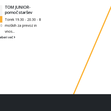
TOM JUNIOR-
LANA LIVK
20
pomoč staršev
DRŽAVNA
PRVAKINJA DO 15
Nov
Torek 19.30 - 20.30 - 8
LET
moških za prevoz in
20. 11. 2022
Pričeli smo tudi z
vnos...
Državnimi prvenstvi med
eri več
mladinci. Tokrat je bila...
Preberi več