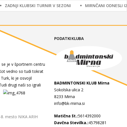
ADNJI KLUBSKI TURNIR V SEZONI
MIRNČANI ODNESLI IZ K
PODATKI KLUBA
al se je v športnem centru
 Kot vedno so tudi tokrat
urk, ki je osvojil
BADMINTONSKI KLUB Mirna
Tudi drugi naši so igrali
Sokolska ulica 2
8233 Mirna
info@bk-mirna.si
Matična št.:
5614392000
-8. mesto NIKA ARIH
Davčna številka.:
45798281