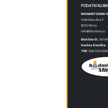
PODATKI KLUB
BADMINTONSKI K
Sokolska ulica 2
8233 Mirna
info@bk-mirna.si
Matična št.:
56143
Davčna številka.:
TRR:
NLB SI56 0297