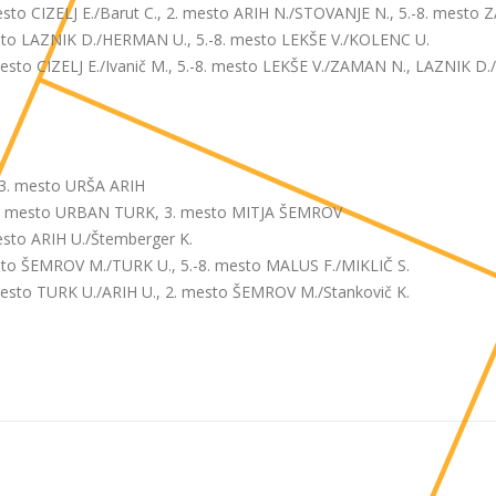
mesto CIZELJ E./Barut C., 2. mesto ARIH N./STOVANJE N., 5.-8. mest
mesto LAZNIK D./HERMAN U., 5.-8. mesto LEKŠE V./KOLENC U.
esto CIZELJ E./Ivanič M., 5.-8. mesto LEKŠE V./ZAMAN N., LAZNIK D
 3. mesto URŠA ARIH
1. mesto URBAN TURK, 3. mesto MITJA ŠEMROV
mesto ARIH U./Štemberger K.
mesto ŠEMROV M./TURK U., 5.-8. mesto MALUS F./MIKLIČ S.
mesto TURK U./ARIH U., 2. mesto ŠEMROV M./Stankovič K.