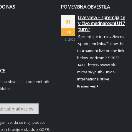
DO NAS
POMEMBNA OBVESTILA
Live view – spremljajte
01
v živo mednarodni U17
turnir
Sep
Spremljajte turnir v živo na
1. 9. 2022
spodnjem linku/Follow the
tournament live on the link
below od/from 2.9.2022
14:00. https://www.bk-
CE
mirna.si/youth-junior-
international/#live
 se na obvestila o pomembnih
Preberi več
kluba.
jam se, da se moji podatki
o in hranijo v skladu z GDPR.