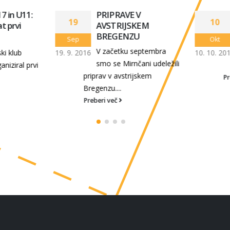
 in U11:
PRIPRAVE V
19
10
prvi
AVSTRIJSKEM
BREGENZU
Sep
Okt
V začetku septembra
 klub
19. 9. 2016
10. 10. 2010
smo se Mirnčani udeležili
iziral prvi
priprav v avstrijskem
Preb
Bregenzu....
Preberi več