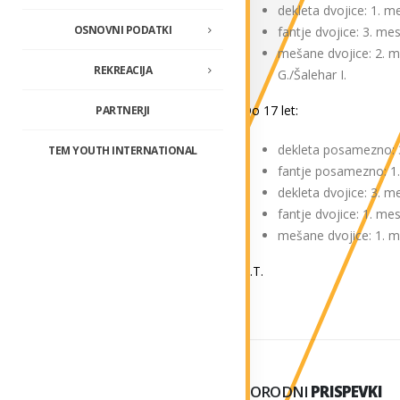
dekleta dvojice: 1. 
OSNOVNI PODATKI
fantje dvojice: 3. 
mešane dvojice: 2. m
REKREACIJA
G./Šalehar I.
Do 17 let:
PARTNERJI
dekleta posamezno:
TEM YOUTH INTERNATIONAL
fantje posamezno: 
dekleta dvojice: 3. 
fantje dvojice: 1. 
mešane dvojice: 1. 
A.T.
SORODNI
PRISPEVKI