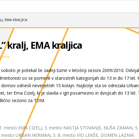
Z
LJ, EMA KRALJICA
 kralj, EMA kraljica
ovice
 soboto je potekal še zadnji turnir v letošnji sezoni 2009/2010. Odvij
dmintonisti so se pomerili v starostnih kategorijah do 13 in do 17 let.
o domov odnesli neverjetnih 15 kolajn. Najbolje sta se odrezala Urban T
let, ter Ema Cizelj, ki je slavila v igri posamezno in dvojicah do 13 let. 
odlično sezono za TOM.
 1. mesto EMA CIZELJ, 3. mesto NASTJA STOVANJE, NUŠA ZAMAN, 5.
3. mesto URBAN HERMAN, 5.-8. mesto VID LEKŠE, DOMEN LAZNIK