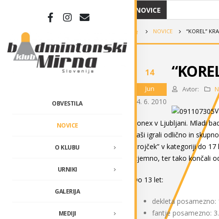
NOVICE
NOVICE
“KOREL” KRA
“KOREL”
14
Jun
Avtor:
N
14. 6. 2010
OBVESTILA
V
Konex v Ljubljani. Mladi ba
NOVICE
naši igrali odlično in skupn
“trojček” v kategoriji do 17 
O KLUBU
izjemno, ter tako končali 
URNIKI
Do 13 let:
GALERIJA
dekleta posamezno:
fantje posamezno: 
MEDIJI