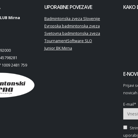
A
UPORABNE POVEZAVE
KAKO 
LUB Mirna
Badmintonska zveza Slovenije
Evropska badmintonska zveza
Svetovna badmintonska zveza
TournamentSoftware SLO
Junior BK Mirna
92000
45798281
 1009 2481 759
E-NOVI
Prijavi
novicah 
E-mail*
Strin
uporabij