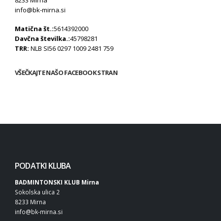
info@bk-mirna.si
Matična št.:
5614392000
Davčna številka.:
45798281
TRR:
NLB SI56 0297 1009 2481 759
VŠEČKAJTE NAŠO FACEBOOK STRAN
PODATKI KLUBA
BADMINTONSKI KLUB Mirna
Sokolska ulica 2
8233 Mirna
info@bk-mirna.si