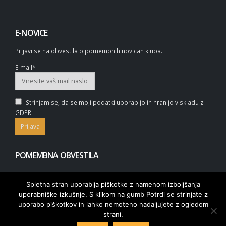
E-NOVICE
Prijavi se na obvestila o pomembnih novicah kluba.
E-mail*
Strinjam se, da se moji podatki uporabijo in hranijo v skladu z
GDPR.
POMEMBNA OBVESTILA
Spletna stran uporablja piškotke z namenom izboljšanja
uporabniške izkušnje. S klikom na gumb Potrdi se strinjate z
uporabo piškotkov in lahko nemoteno nadaljujete z ogledom
strani.
© 2020. bk-mirna.si | Vse pravice pridržane |
Piškotki
|
Splošni pogoji