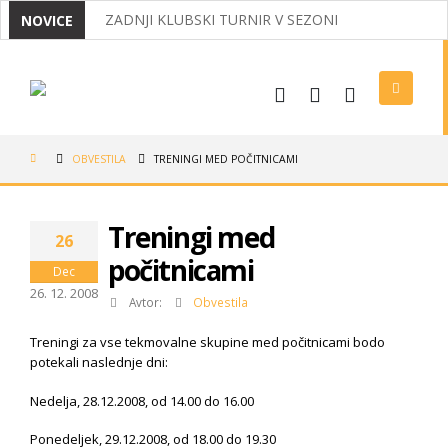
ZADNJI KLUBSKI TURNIR V SEZONI
NOVICE
MIRNČANI ODNESLI IZ KOROŠKE DVA NASLOVA D
IZ OPATIJE Z DVEMA MEDALJAMA
USPEHI NAŠIH BADMINTONISTOV
OBVESTILA
TRENINGI MED POČITNICAMI
VABILO NA REDNI ZBOR ČLANOV 2026
LIGAŠI V POLFINALU, NAJMLAJŠI USPEŠNI V MEDV
Treningi med
26
TRADICIONALNI KLUBSKI BOWLING
počitnicami
Dec
26. 12. 2008
Avtor:
Obvestila
Treningi za vse tekmovalne skupine med počitnicami bodo
potekali naslednje dni:
Nedelja, 28.12.2008, od 14.00 do 16.00
Ponedeljek, 29.12.2008, od 18.00 do 19.30