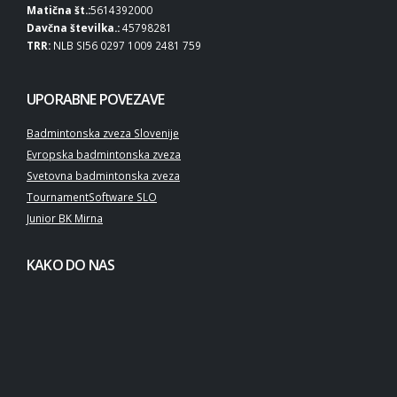
Matična št.:
5614392000
Davčna številka.:
45798281
TRR:
NLB SI56 0297 1009 2481 759
UPORABNE POVEZAVE
Badmintonska zveza Slovenije
Evropska badmintonska zveza
Svetovna badmintonska zveza
TournamentSoftware SLO
Junior BK Mirna
KAKO DO NAS