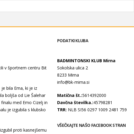
PODATKI KLUBA
BADMINTONSKI KLUB Mirna
tili v športnem centru Bit
Sokolska ulica 2
8233 Mirna
info@bk-mirna.si
je bila Ema, ki je iz
ila boljša od Lie Šalehar
Matična št.:
5614392000
 finalu med Emo Cizelj in
Davčna številka.:
45798281
alu je izgubila s klubsko
TRR:
NLB SI56 0297 1009 2481 759
VŠEČKAJTE NAŠO FACEBOOK STRAN
u izgubil proti kasnejšemu