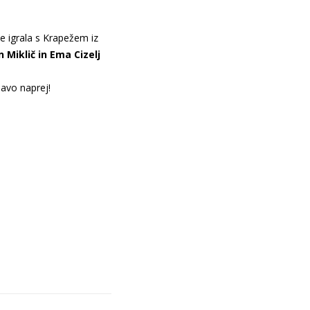
 je igrala s Krapežem iz
 Miklič in Ema Cizelj
lavo naprej!