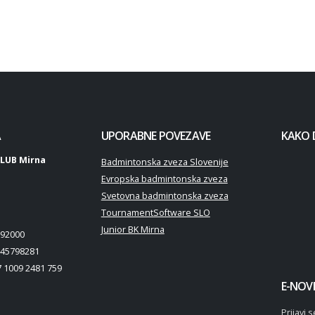
A
UPORABNE POVEZAVE
KAKO 
LUB Mirna
Badmintonska zveza Slovenije
Evropska badmintonska zveza
Svetovna badmintonska zveza
TournamentSoftware SLO
Junior BK Mirna
92000
45798281
 1009 2481 759
E-NOVI
Prijavi