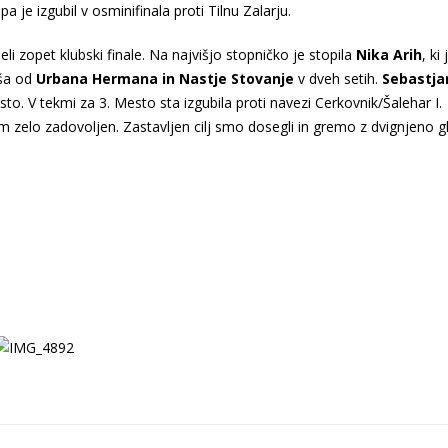
 je izgubil v osminifinala proti Tilnu Zalarju.
i zopet klubski finale. Na najvišjo stopničko je stopila
Nika Arih
, ki
jša od
Urbana Hermana in Nastje Stovanje
v dveh setih.
Sebastjan
to. V tekmi za 3. Mesto sta izgubila proti navezi Cerkovnik/Šalehar I.
m zelo zadovoljen. Zastavljen cilj smo dosegli in gremo z dvignjeno g