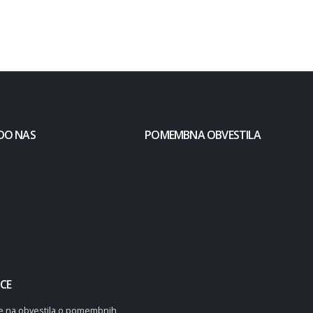
DO NAS
POMEMBNA OBVESTILA
CE
 se na obvestila o pomembnih