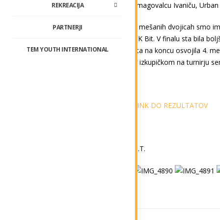
zmagovalcu Ivaniču, Urban pa
REKREACIJA
V mešanih dvojicah smo imel
PARTNERJI
BK Bit. V finalu sta bila bol
TEM YOUTH INTERNATIONAL
sta na koncu osvojila 4. mes
Z izkupičkom na turnirju se
LINK DO REZULTATOV
U.T.