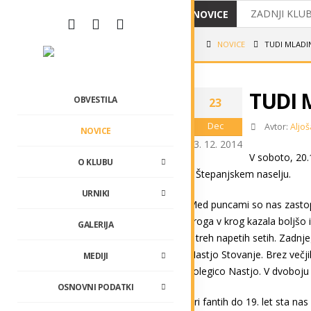
ZADNJI KLUB
NOVICE
MIRNČANI O
NOVICE
TUDI MLADIN
IZ OPATIJE
TUDI 
USPEHI NAŠ
OBVESTILA
23
VABILO NA 
Dec
Avtor:
Aljoš
NOVICE
23. 12. 2014
LIGAŠI V PO
V soboto, 20.1
O KLUBU
v Štepanjskem naselju.
TRADICIONA
URNIKI
Med puncami so nas zasto
kroga v krog kazala boljšo i
GALERIJA
v treh napetih setih. Zadnj
Nastjo Stovanje. Brez večjih
MEDIJI
kolegico Nastjo. V dvoboju 
OSNOVNI PODATKI
Pri fantih do 19. let sta na