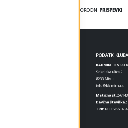
SORODNI
PRISPEVKI
PODATKI KLUB
BADMINTONSKI K
Sokolska ulica 2
8233 Mirna
info@bk-mirna.si
Matična št.:
56143
Davčna številka.:
TRR:
NLB SI56 0297