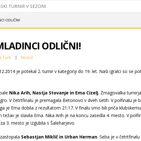
SKI TURNIR V SEZONI
DNESLI IZ KOROŠKE DVA NASLOVA DRŽAVNEGA PRVAKA U11
CI ODLIČNI!
 Z DVEMA MEDALJAMA
MLADINCI ODLIČNI!
IH BADMINTONISTOV
REDNI ZBOR ČLANOV 2026
a Turk
Novice
LFINALU, NAJMLAJŠI USPEŠNI V MEDVODAH
2.2014 je potekal 2. turnir v kategoriji do 19. let. Naši igralci so se po
LNI KLUBSKI BOWLING
pale
Nika Arih, Nastja Stovanje in Ema Cizelj
. Zmagovalka turnirja 
gro. V četrtfinalu je premagala Betonovo v dveh setih. V polfinalu je b
ega je Ema dobila z rezultatom 21:17. V finalu smo bili priča klubskemu
 težav je slavila Ema. Nika Arih je na koncu zasedla 4. mesto. V polfin
za 3. mesto je izgubila s Šaleharjevo.
s zastopala
Sebastjan Miklič in Urban Herman
. Seba je v četrtfinal