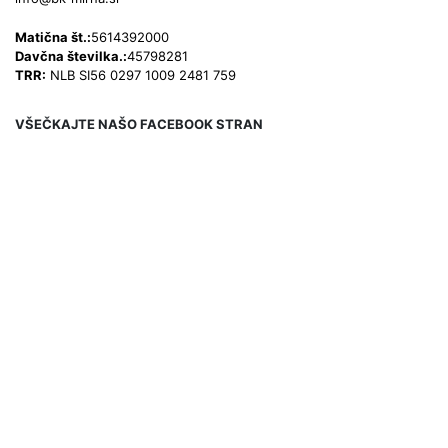
Matična št.:
5614392000
Davčna številka.:
45798281
TRR:
NLB SI56 0297 1009 2481 759
VŠEČKAJTE NAŠO FACEBOOK STRAN
PODATKI KLUBA
BADMINTONSKI KLUB Mirna
Sokolska ulica 2
8233 Mirna
info@bk-mirna.si
Matična št.:
5614392000
Davčna številka.:
45798281