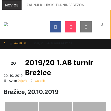
ZADNJI KLUBSKI TURNIR V SEZONI
NOVICE
MIRNČANI ODNESLI IZ KOROŠKE DVA NASLOVA D
IZ OPATIJE Z DVEMA MEDALJAMA
USPEHI NAŠIH BADMINTONISTOV
GALERIJA
2019/20 1.AB TURNIR BREŽICE
VABILO NA REDNI ZBOR ČLANOV 2026
LIGAŠI V POLFINALU, NAJMLAJŠI USPEŠNI V ME
2019/20 1.AB turnir
20
TRADICIONALNI KLUBSKI BOWLING
Brežice
Okt
20. 10. 2019
Avtor:
DejanV
Galerija
Brežice, 20.10.2019