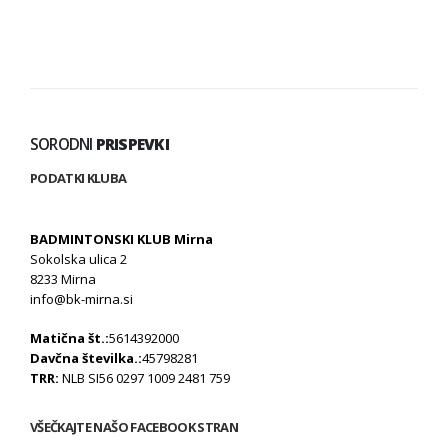
SORODNI
PRISPEVKI
PODATKI KLUBA
BADMINTONSKI KLUB Mirna
Sokolska ulica 2
8233 Mirna
info@bk-mirna.si
Matična št.:
5614392000
Davčna številka.:
45798281
TRR:
NLB SI56 0297 1009 2481 759
VŠEČKAJTE NAŠO FACEBOOK STRAN