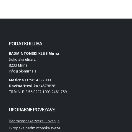
PODATKI KLUBA
BADMINTONSKI KLUB Mirna
Sokolska ulica 2
8233 Mirna
info@bk-mirna.si
Matična št.:
5614392000
Davčna številka.:
45798281
TRR:
NLB SI56 0297 1009 2481 759
UPORABNE POVEZAVE
Badmintonska zveza Slovenije
Evropska badmintonska zveza