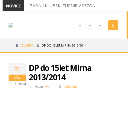
ZADNJI KLUBSKI TURNIR V SEZONI
NOVICE
MIRNČANI ODNESLI IZ KOROŠKE DVA NASLOVA D
IZ OPATIJE Z DVEMA MEDALJAMA
USPEHI NAŠIH BADMINTONISTOV
GALERIJA
DP DO 15LET MIRNA 2013/2014
VABILO NA REDNI ZBOR ČLANOV 2026
LIGAŠI V POLFINALU, NAJMLAJŠI USPEŠNI V MEDV
DP do 15let Mirna
31
TRADICIONALNI KLUBSKI BOWLING
2013/2014
Mar
31. 3. 2014
Avtor:
Admin
Galerija