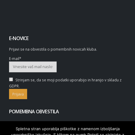
E-NOVICE
Prijavi se na obvestila o pomembnih novicah kluba.
E-mail*
Strinjam se, da se moji podatki uporabijo in hranijo v skladu z
GDPR.
POMEMBNA OBVESTILA
Spletna stran uporablja piškotke z namenom izboljšanja
uporabniške izkušnje. S klikom na gumb Potrdi se strinjate z