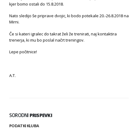
kjer bomo ostali do 15.8.2018.
Nato sledijo še priprave dvojic, ki bodo potekale 20.-26.8.2018 na
Mirni.
Če si kateri igralec do takrat želi že trenirati, naj kontaktira
trenerja, ki mu bo poslal načrt treningov.
Lepe počitnice!
A.T.
SORODNI
PRISPEVKI
PODATKI KLUBA