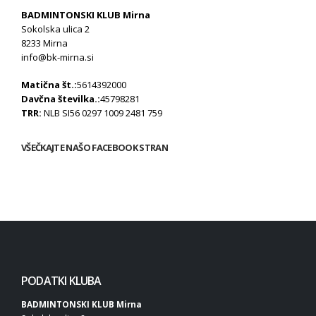
BADMINTONSKI KLUB Mirna
Sokolska ulica 2
8233 Mirna
info@bk-mirna.si
Matična št.:
5614392000
Davčna številka.:
45798281
TRR:
NLB SI56 0297 1009 2481 759
VŠEČKAJTE NAŠO FACEBOOK STRAN
PODATKI KLUBA
BADMINTONSKI KLUB Mirna