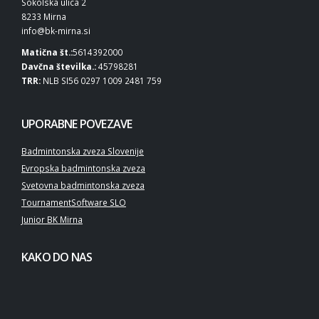
Sokolska ulica 2
8233 Mirna
info@bk-mirna.si
Matična št.:
5614392000
Davčna številka.:
45798281
TRR:
NLB SI56 0297 1009 2481 759
UPORABNE POVEZAVE
Badmintonska zveza Slovenije
Evropska badmintonska zveza
Svetovna badmintonska zveza
TournamentSoftware SLO
Junior BK Mirna
KAKO DO NAS