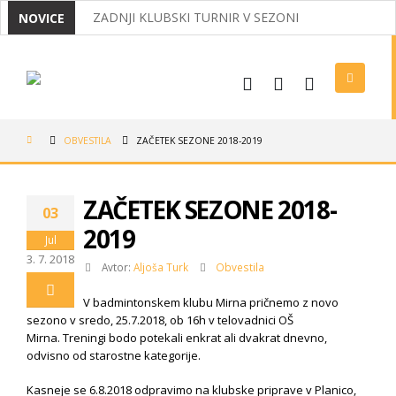
ZADNJI KLUBSKI TURNIR V SEZONI
NOVICE
MIRNČANI ODNESLI IZ KOROŠKE DVA NASLOVA D
IZ OPATIJE Z DVEMA MEDALJAMA
USPEHI NAŠIH BADMINTONISTOV
OBVESTILA
ZAČETEK SEZONE 2018-2019
VABILO NA REDNI ZBOR ČLANOV 2026
LIGAŠI V POLFINALU, NAJMLAJŠI USPEŠNI V MEDV
ZAČETEK SEZONE 2018-
03
TRADICIONALNI KLUBSKI BOWLING
2019
Jul
3. 7. 2018
Avtor:
Aljoša Turk
Obvestila
V badmintonskem klubu Mirna pričnemo z novo
sezono v sredo, 25.7.2018, ob 16h v telovadnici OŠ
Mirna. Treningi bodo potekali enkrat ali dvakrat dnevno,
odvisno od starostne kategorije.
Kasneje se 6.8.2018 odpravimo na klubske priprave v Planico,