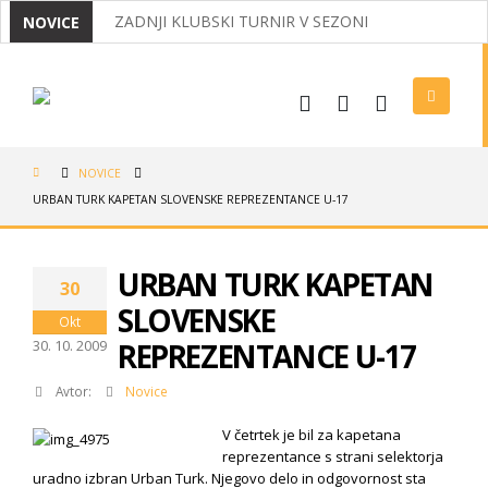
ZADNJI KLUBSKI TURNIR V SEZONI
NOVICE
MIRNČANI ODNESLI IZ KOROŠKE DVA NASLOVA D
IZ OPATIJE Z DVEMA MEDALJAMA
USPEHI NAŠIH BADMINTONISTOV
NOVICE
VABILO NA REDNI ZBOR ČLANOV 2026
URBAN TURK KAPETAN SLOVENSKE REPREZENTANCE U-17
LIGAŠI V POLFINALU, NAJMLAJŠI USPEŠNI V MEDV
URBAN TURK KAPETAN
TRADICIONALNI KLUBSKI BOWLING
30
SLOVENSKE
Okt
30. 10. 2009
REPREZENTANCE U-17
Avtor:
Novice
V četrtek je bil za kapetana
reprezentance s strani selektorja
uradno izbran Urban Turk. Njegovo delo in odgovornost sta