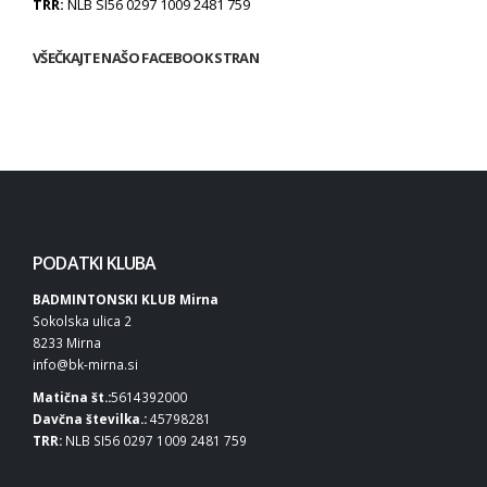
TRR:
NLB SI56 0297 1009 2481 759
VŠEČKAJTE NAŠO FACEBOOK STRAN
PODATKI KLUBA
BADMINTONSKI KLUB Mirna
Sokolska ulica 2
8233 Mirna
info@bk-mirna.si
Matična št.:
5614392000
Davčna številka.:
45798281
TRR:
NLB SI56 0297 1009 2481 759