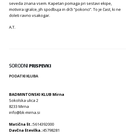
seveda znana vsem. Kapetan pomaga pri sestavi ekipe,
motivira igralce, jih spodbuja in drži “pokonci”. To je čast, ki ne
doleti ravno vsakogar.
A.T.
SORODNI
PRISPEVKI
PODATKI KLUBA
BADMINTONSKI KLUB Mirna
Sokolska ulica 2
8233 Mirna
info@bk-mirna.si
Matična št.:
5614392000
Davčna številka.:
45798281