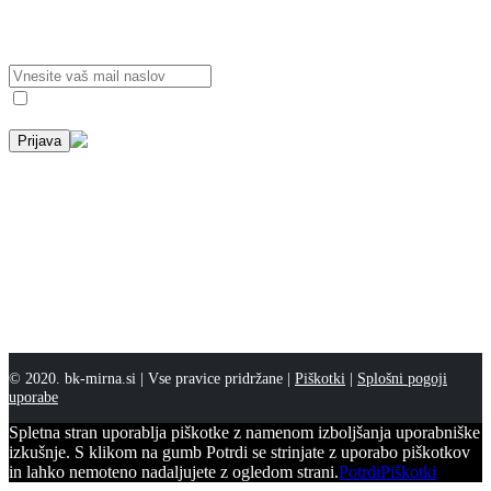
Prijavi se na obvestila o pomembnih novicah kluba.
E-mail*
Strinjam se, da se moji podatki uporabijo in hranijo v skladu z
GDPR.
Pomembna obvestila
01
Sep
1. 9. 2022
Live view – spremljajte v živo mednarodni U17
turnir
Spremljajte turnir v živo na spodnjem linku/Follow the tournament
live on the link below od/from 2.9.2022 14:00. https://www.bk-
mirna.si/youth-junior-international/#live
Preberi več
© 2020. bk-mirna.si | Vse pravice pridržane |
Piškotki
|
Splošni pogoji
uporabe
Spletna stran uporablja piškotke z namenom izboljšanja uporabniške
izkušnje. S klikom na gumb Potrdi se strinjate z uporabo piškotkov
in lahko nemoteno nadaljujete z ogledom strani.
Potrdi
Piškotki