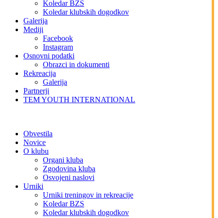
Koledar BZS
Koledar klubskih dogodkov
Galerija
Mediji
Facebook
Instagram
Osnovni podatki
Obrazci in dokumenti
Rekreacija
Galerija
Partnerji
TEM YOUTH INTERNATIONAL
Obvestila
Novice
O klubu
Organi kluba
Zgodovina kluba
Osvojeni naslovi
Urniki
Urniki treningov in rekreacije
Koledar BZS
Koledar klubskih dogodkov