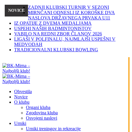
ZADNJI KLUBSKI TURNIR V SEZONI
NOVICE
MIRNČANI ODNESLI IZ KOROŠKE DVA
NASLOVA DRŽAVNEGA PRVAKA U11
IZ OPATIJE Z DVEMA MEDALJAMA
USPEHI NAŠIH BADMINTONISTOV
VABILO NA REDNI ZBOR ČLANOV 2026
LIGAŠI V POLFINALU, NAJMLAJŠI USPEŠNI V
MEDVODAH
TRADICIONALNI KLUBSKI BOWLING
Obvestila
Novice
O klubu
Organi kluba
Zgodovina kluba
Osvojeni naslovi
Urniki
Urniki treningov in rekreacije