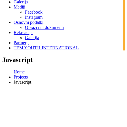
Galerija
Mediji
Facebook
Instagram
Osnovni podatki
Obrazci in dokumenti
Rekreacija
Galerija
Partnerji
TEM YOUTH INTERNATIONAL
Javascript
Home
Projects
Javascript
Podatki kluba
BADMINTONSKI KLUB Mirna
Sokolska ulica 2
8233 Mirna
info@bk-mirna.si
Matična št.:
5614392000